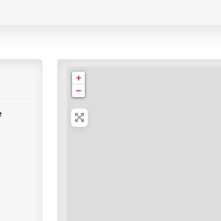
ntre Hospitalier de Narbonne | Service de Radiolo
+
−
e