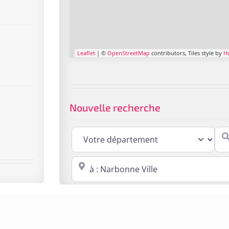
Leaflet
| ©
OpenStreetMap
contributors, Tiles style by
H
Nouvelle recherche
Cabi
Proche de : ville, cp, lieu ...