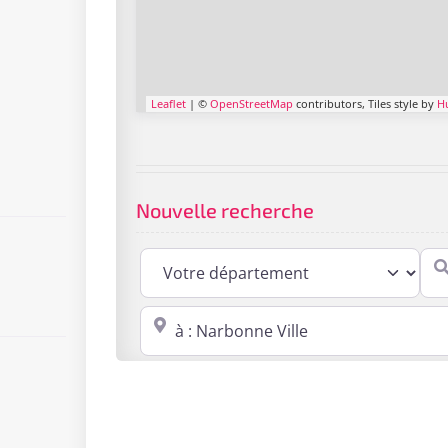
Leaflet
| ©
OpenStreetMap
contributors, Tiles style by
H
Nouvelle recherche
Cabi
Proche de : ville, cp, lieu ...