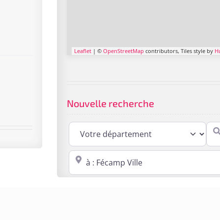
Leaflet
| ©
OpenStreetMap
contributors, Tiles style by
H
Nouvelle recherche
Cabi
Proche de : ville, cp, lieu ...