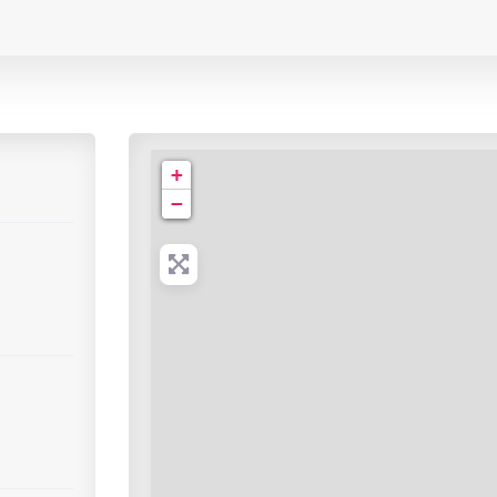
Cabinet de Radiologie | rue Jules Ferry
+
−