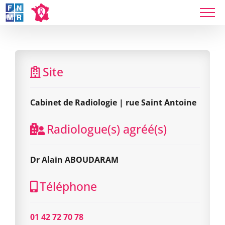
Skip
to
content
Cabinet de Radiologie | rue Saint Antoine
Site
Cabinet de Radiologie | rue Saint Antoine
Radiologue(s) agréé(s)
Dr Alain ABOUDARAM
Téléphone
01 42 72 70 78