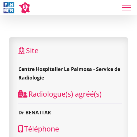
Skip
to
Centre Hospitalier La Palmosa - Service de
content
Radiologie
Site
Centre Hospitalier La Palmosa - Service de
Radiologie
Radiologue(s) agréé(s)
Dr BENATTAR
Téléphone