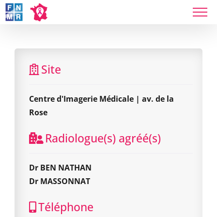
Skip
to
content
Centre d'Imagerie Médicale | av. de la Rose
Site
Centre d'Imagerie Médicale | av. de la
Rose
Radiologue(s) agréé(s)
Dr BEN NATHAN
Dr MASSONNAT
Téléphone