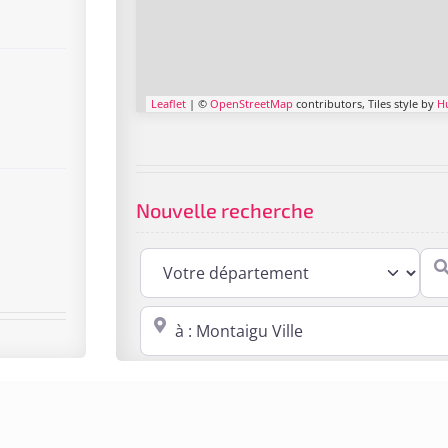
Leaflet
| ©
OpenStreetMap
contributors, Tiles style by
H
Nouvelle recherche
Cabi
Proche de : ville, cp, lieu ...