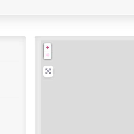
Cabinet de Radiologie | rue St Jacques
+
−