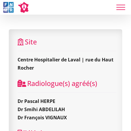
Skip
to
content
Centre Hospitalier de Laval | rue du Haut Rocher
Site
Centre Hospitalier de Laval | rue du Haut
Rocher
Radiologue(s) agréé(s)
Dr Pascal HERPE
Dr Smihi ABDELILAH
Dr François VIGNAUX