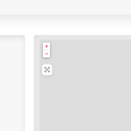
Clinique Saint Charles
+
−