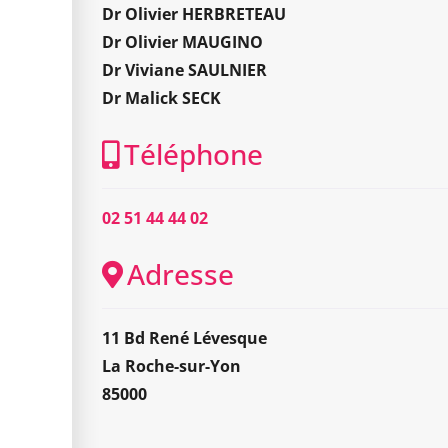
Dr Olivier HERBRETEAU
Dr Olivier MAUGINO
Dr Viviane SAULNIER
Dr Malick SECK
Téléphone
02 51 44 44 02
Adresse
11 Bd René Lévesque
La Roche-sur-Yon
85000