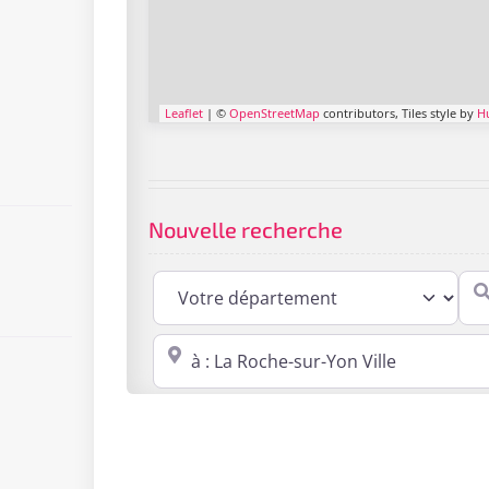
Leaflet
| ©
OpenStreetMap
contributors, Tiles style by
H
Nouvelle recherche
Cabi
Proche de : ville, cp, lieu ...