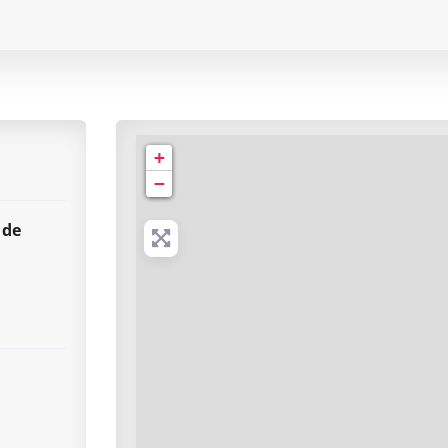
tre Hospitalier Départemental | Service de Radiol
+
−
 de