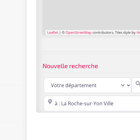
Leaflet
| ©
OpenStreetMap
contributors, Tiles style by
H
Nouvelle recherche
Cabi
Proche de : ville, cp, lieu ...