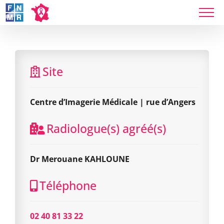
Skip
to
content
Centre d’Imagerie Médicale | rue d’Angers
Site
Centre d’Imagerie Médicale | rue d’Angers
Radiologue(s) agréé(s)
Dr Merouane KAHLOUNE
Téléphone
02 40 81 33 22