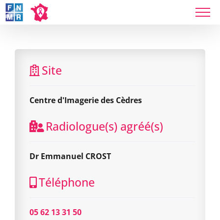
Skip
to
content
Centre d'Imagerie des Cèdres
Site
Centre d'Imagerie des Cèdres
Radiologue(s) agréé(s)
Dr Emmanuel CROST
Téléphone
05 62 13 31 50