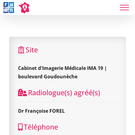
Skip
to
Cabinet d'Imagerie Médicale IMA 19 | boulevard
content
Goudounèche
Site
Cabinet d'Imagerie Médicale IMA 19 |
boulevard Goudounèche
Radiologue(s) agréé(s)
Dr Françoise FOREL
Téléphone