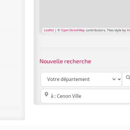
Leaflet
| ©
OpenStreetMap
contributors, Tiles style by
H
Nouvelle recherche
Cabi
Proche de : ville, cp, lieu ...