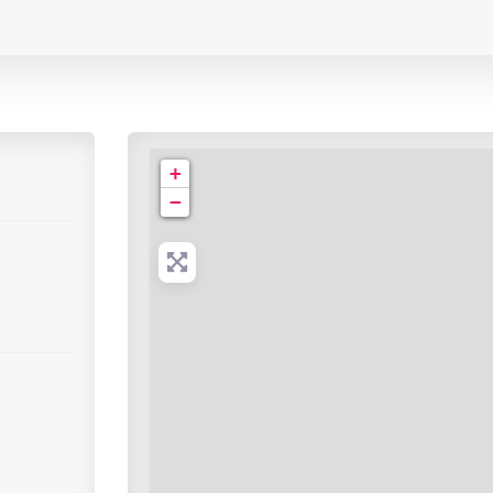
Cabinet de Radiologie du Haut-Cenon
+
−