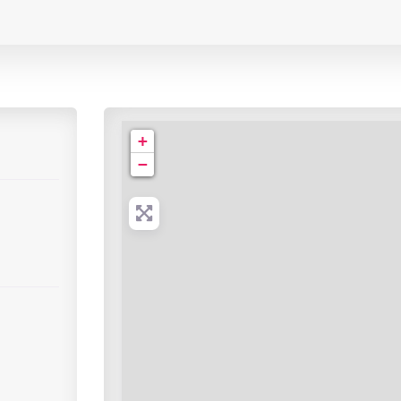
Centre Hospitalier Fernand Léger
+
−