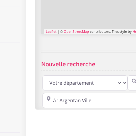
Leaflet
| ©
OpenStreetMap
contributors, Tiles style by
H
Nouvelle recherche
Cabi
Proche de : ville, cp, lieu ...