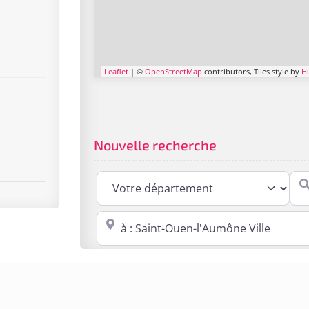
Leaflet
| ©
OpenStreetMap
contributors, Tiles style by
H
Nouvelle recherche
Cabi
Proche de : ville, cp, lieu ...