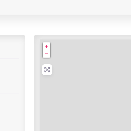
Clinique du Parc
+
−