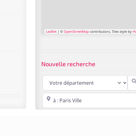
Leaflet
| ©
OpenStreetMap
contributors, Tiles style by
H
Nouvelle recherche
Cabi
Proche de : ville, cp, lieu ...