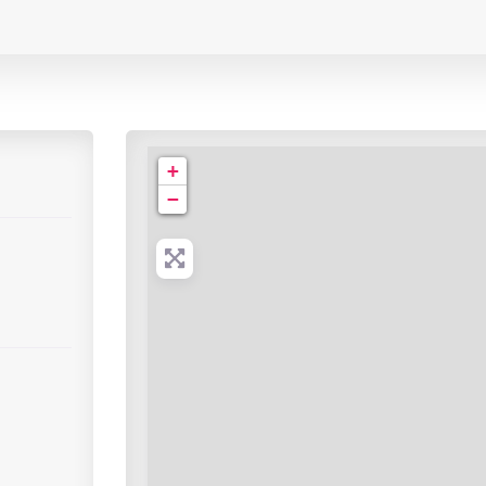
Hôpital Lariboisière - Service de Radiologie
+
−