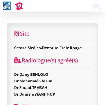
Skip
to
content
Centre Medico-Dentaire Croix Rouge
Site
Centre Medico-Dentaire Croix Rouge
Radiologue(s) agréé(s)
Dr Dany BENLOLO
Dr Mohamed SALEM
Dr Souad TEMSAH
Dr Daniele WANJTROP