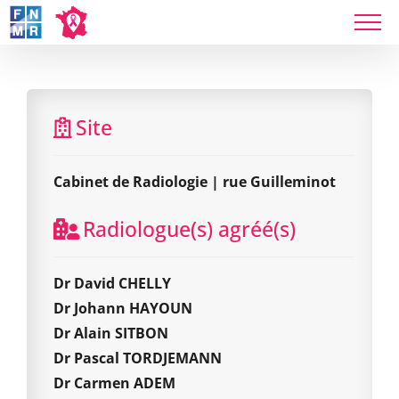
Skip
to
content
Cabinet de Radiologie | rue Guilleminot
Site
Cabinet de Radiologie | rue Guilleminot
Radiologue(s) agréé(s)
Dr David CHELLY
Dr Johann HAYOUN
Dr Alain SITBON
Dr Pascal TORDJEMANN
Dr Carmen ADEM