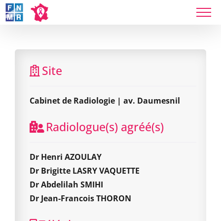
Skip
to
content
Cabinet de Radiologie | av. Daumesnil
Site
Cabinet de Radiologie | av. Daumesnil
Radiologue(s) agréé(s)
Dr Henri AZOULAY
Dr Brigitte LASRY VAQUETTE
Dr Abdelilah SMIHI
Dr Jean-Francois THORON