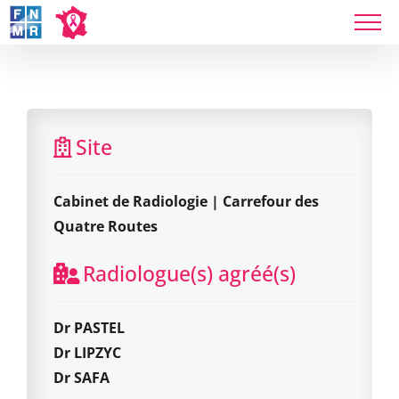
Skip
to
Cabinet de Radiologie | Carrefour des Quatre
content
Routes
Site
Cabinet de Radiologie | Carrefour des
Quatre Routes
Radiologue(s) agréé(s)
Dr PASTEL
Dr LIPZYC
Dr SAFA