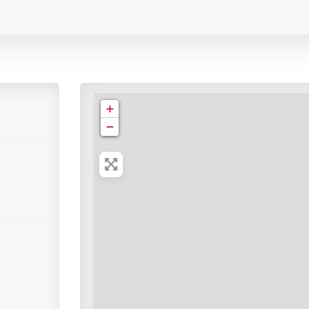
Cabinet de Radiologie | rue du 18 Juin
+
−