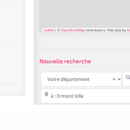
Leaflet
| ©
OpenStreetMap
contributors, Tiles style by
H
Nouvelle recherche
Cabi
Proche de : ville, cp, lieu ...