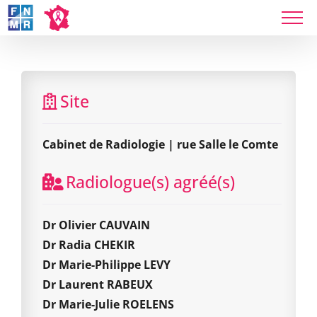
Skip
to
content
Cabinet de Radiologie | rue Salle le Comte
Site
Cabinet de Radiologie | rue Salle le Comte
Radiologue(s) agréé(s)
Dr Olivier CAUVAIN
Dr Radia CHEKIR
Dr Marie-Philippe LEVY
Dr Laurent RABEUX
Dr Marie-Julie ROELENS