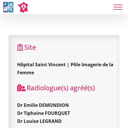
Skip
to
Hôpital Saint Vincent | Pôle Imagerie de la
content
Femme
Site
Hôpital Saint Vincent | Pôle Imagerie de la
Femme
Radiologue(s) agréé(s)
Dr Emilie DEMONDION
Dr Tiphaine FOURQUET
Dr Louise LEGRAND