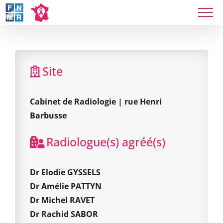
Skip
to
content
Cabinet de Radiologie | rue Henri Barbusse
Site
Cabinet de Radiologie | rue Henri
Barbusse
Radiologue(s) agréé(s)
Dr Elodie GYSSELS
Dr Amélie PATTYN
Dr Michel RAVET
Dr Rachid SABOR