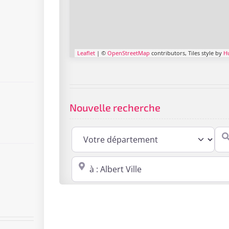
Leaflet
| ©
OpenStreetMap
contributors, Tiles style by
H
Nouvelle recherche
Cabi
Proche de : ville, cp, lieu ...