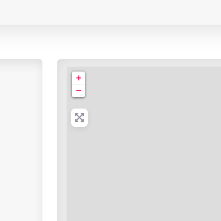
IMAO Albert
+
−