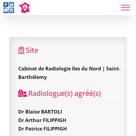
Skip
to
Cabinet de Radiologie Iles du Nord | Saint‐
content
Barthélemy
Site
Cabinet de Radiologie Iles du Nord | Saint‐
Barthélemy
Radiologue(s) agréé(s)
Dr Blaise BARTOLI
Dr Arthur FILIPPIGH
Dr Patrice FILIPPIGH