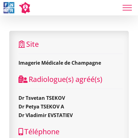
Skip
to
content
Imagerie Médicale de Champagne
Site
Imagerie Médicale de Champagne
Radiologue(s) agréé(s)
Dr Tsvetan TSEKOV
Dr Petya TSEKOV A
Dr Vladimir EVSTATIEV
Téléphone