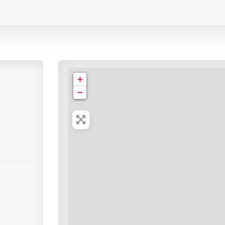
Cabinet de Radiologie | Place de l’Église
+
−