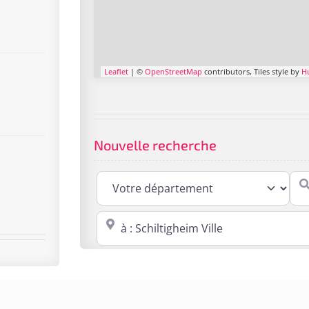
Leaflet
| ©
OpenStreetMap
contributors, Tiles style by
H
Nouvelle recherche
Cabi
Proche de : ville, cp, lieu ...