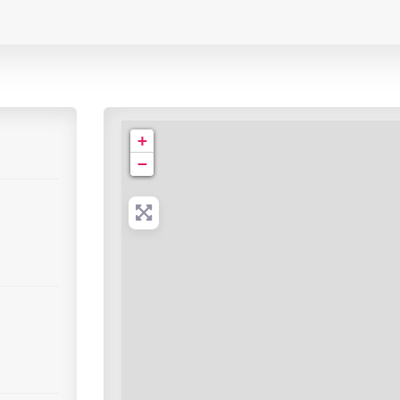
Cabinet de Radiologie | rue des Vosges
+
−