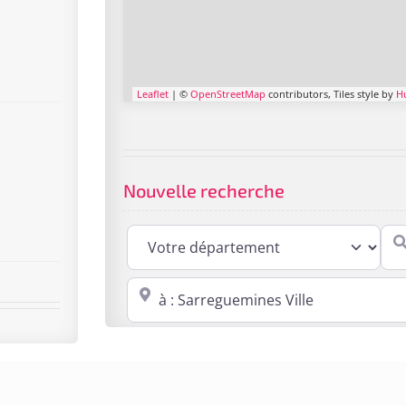
Leaflet
| ©
OpenStreetMap
contributors, Tiles style by
H
Nouvelle recherche
Cabi
Proche de : ville, cp, lieu ...