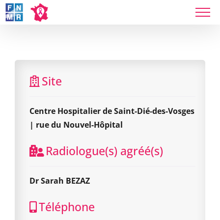
Skip
to
Centre Hospitalier de Saint-Dié-des-Vosges |
content
rue du Nouvel-Hôpital
Site
Centre Hospitalier de Saint-Dié-des-Vosges
| rue du Nouvel-Hôpital
Radiologue(s) agréé(s)
Dr Sarah BEZAZ
Téléphone