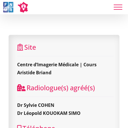
Skip
to
Centre d’Imagerie Médicale | Cours Aristide
content
Briand
Site
Centre d’Imagerie Médicale | Cours
Aristide Briand
Radiologue(s) agréé(s)
Dr Sylvie COHEN
Dr Léopold KOUOKAM SIMO