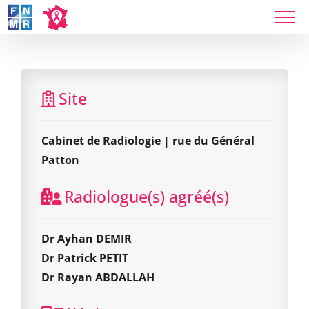
Skip
to
content
Cabinet de Radiologie | rue du Général Patton
Site
Cabinet de Radiologie | rue du Général
Patton
Radiologue(s) agréé(s)
Dr Ayhan DEMIR
Dr Patrick PETIT
Dr Rayan ABDALLAH