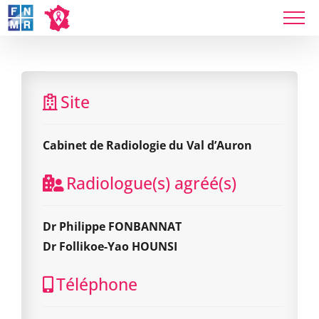
Skip
to
content
Cabinet de Radiologie du Val d’Auron
Site
Cabinet de Radiologie du Val d’Auron
Radiologue(s) agréé(s)
Dr Philippe FONBANNAT
Dr Follikoe-Yao HOUNSI
Téléphone