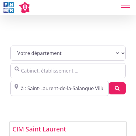
Skip
to
Sites agréés Métropole in Saint-Laurent-de-la-
content
Salanque
Cabinet, établissement ...
Proche de : ville, cp, lieu ...
Recher
CIM Saint Laurent