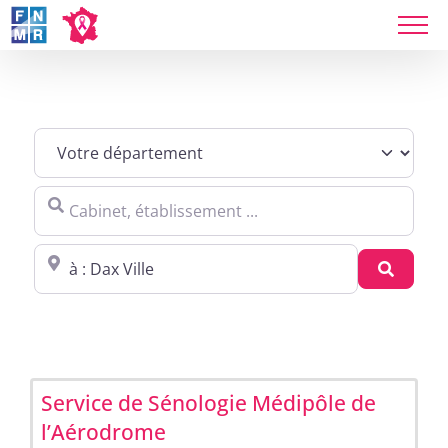
Skip
to
content
Sites agréés Métropole in Dax
Cabinet, établissement ...
Proche de : ville, cp, lieu ...
Recher
Service de Sénologie Médipôle de
l’Aérodrome