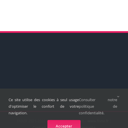
Ce site utilise des cookies à seul usage
Consulter notre
d'optimiser le confort de votre
politique de
navigation.
confidentialité
.
FNMR 2021-2022 © Tous droits réservés -
www.fnmr.fr
|
Accepter
Contact
|
Politique de confidentialité