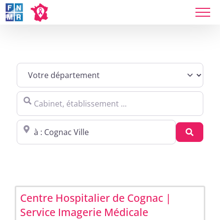
Skip
to
content
Sites agréés Métropole in Cognac
Cabinet, établissement ...
Proche de : ville, cp, lieu ...
Recher
Centre Hospitalier de Cognac |
Service Imagerie Médicale