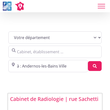
Skip
to
content
Sites agréés Métropole in Andernos-les-Bains
Cabinet, établissement ...
Proche de : ville, cp, lieu ...
Recher
Cabinet de Radiologie | rue Sachetti