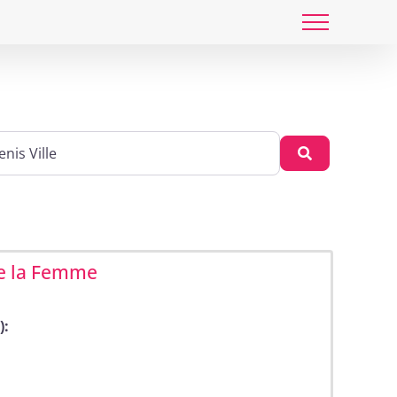
 cp, lieu ...
Recherche
de la Femme
):