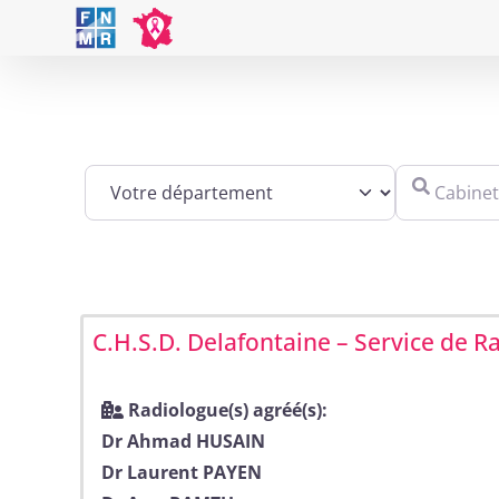
Skip
to
content
Cabinet, éta
C.H.S.D. Delafontaine – Service de R
Radiologue(s) agréé(s):
Dr Ahmad HUSAIN
Dr Laurent PAYEN