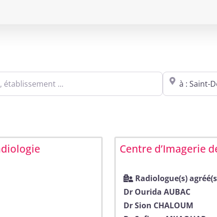
Sites agréés Métropole in Saint-Denis
blissement ...
Proche de : ville,
adiologie
Centre d’Imagerie 
Radiologue(s) agréé(s
Dr Ourida AUBAC
Dr Sion CHALOUM