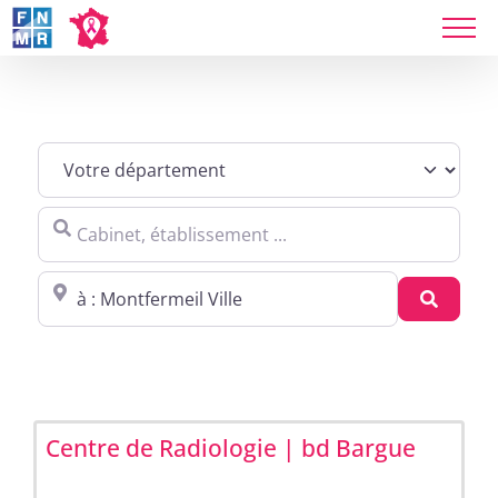
Skip
to
content
Sites agréés Métropole in Montfermeil
Cabinet, établissement ...
Proche de : ville, cp, lieu ...
Recher
Centre de Radiologie | bd Bargue