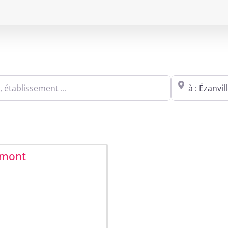
Sites agréés Métropole in Ézanville
blissement ...
Proche de : ville,
omont