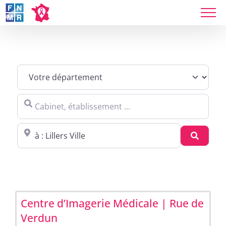
Skip
to
content
Sites agréés Métropole in Lillers
Cabinet, établissement ...
Proche de : ville, cp, lieu ...
Recher
Centre d’Imagerie Médicale | Rue de
Verdun