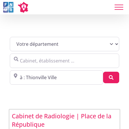
Skip
to
content
Sites agréés Métropole in Thionville
Cabinet, établissement ...
Proche de : ville, cp, lieu ...
Recher
Cabinet de Radiologie | Place de la
République