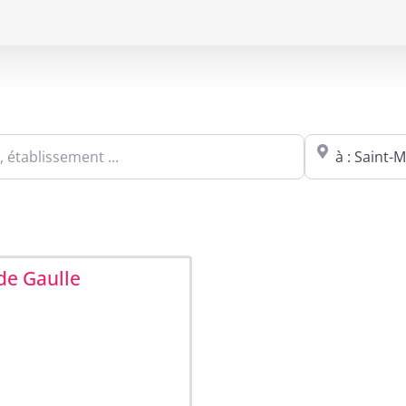
Sites agréés Métropole in Saint-Malo
blissement ...
Proche de : ville,
de Gaulle