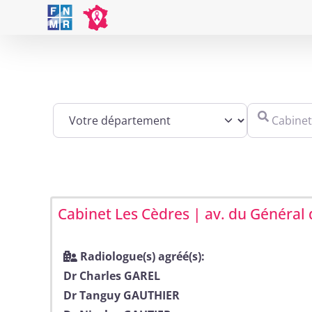
Skip
to
content
Cabinet, éta
Cabinet Les Cèdres | av. du Général 
Radiologue(s) agréé(s):
Dr Charles GAREL
Dr Tanguy GAUTHIER