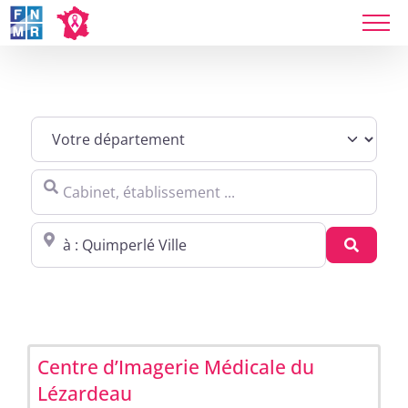
Skip
to
content
Sites agréés Métropole in Quimperlé
Cabinet, établissement ...
Proche de : ville, cp, lieu ...
Recher
Centre d’Imagerie Médicale du
Lézardeau