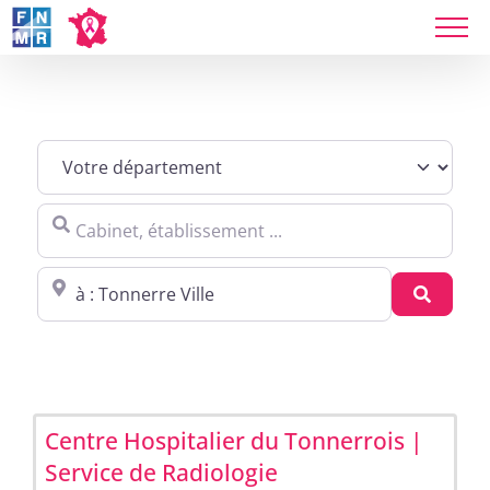
Skip
to
content
Sites agréés Métropole in Tonnerre
Cabinet, établissement ...
Proche de : ville, cp, lieu ...
Recher
Centre Hospitalier du Tonnerrois |
Service de Radiologie