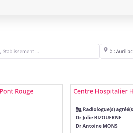
Sites agréés Métropole in Aurillac
blissement ...
Proche de : ville,
 Pont Rouge
Centre Hospitalier 
Radiologue(s) agréé(s
Dr Julie BIZOUERNE
Dr Antoine MONS