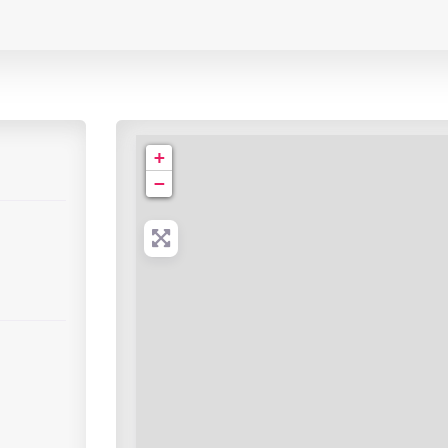
CHP Saint-Grégoire
+
−