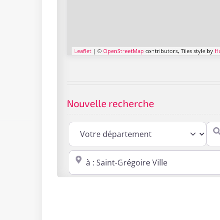
Leaflet
| ©
OpenStreetMap
contributors, Tiles style by
H
Nouvelle recherche
Cabi
Proche de : ville, cp, lieu ...