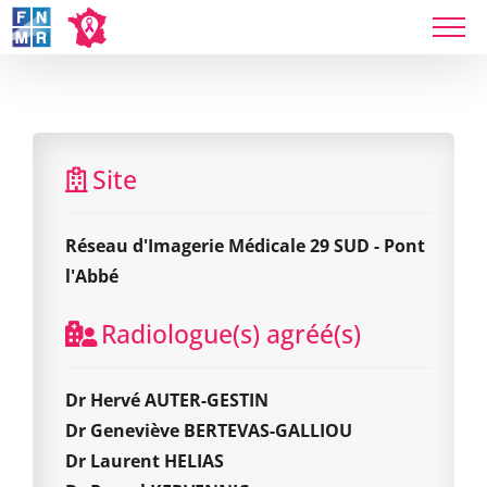
Skip
to
Réseau d'Imagerie Médicale 29 SUD - Pont
content
l'Abbé
Site
Réseau d'Imagerie Médicale 29 SUD - Pont
l'Abbé
Radiologue(s) agréé(s)
Dr Hervé AUTER-GESTIN
Dr Geneviève BERTEVAS-GALLIOU
Dr Laurent HELIAS