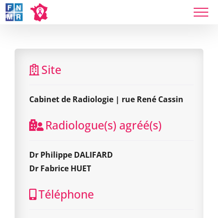
Skip
to
content
Cabinet de Radiologie | rue René Cassin
Site
Cabinet de Radiologie | rue René Cassin
Radiologue(s) agréé(s)
Dr Philippe DALIFARD
Dr Fabrice HUET
Téléphone